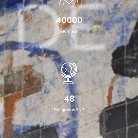
40000
Alumnos
48
Posgrados SNP