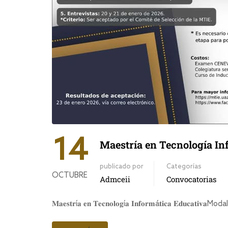
14
Maestría en Tecnología In
publicado por
Categorías
OCTUBRE
Admceii
Convocatorias
𝐌𝐚𝐞𝐬𝐭𝐫í𝐚 𝐞𝐧 𝐓𝐞𝐜𝐧𝐨𝐥𝐨𝐠í𝐚 𝐈𝐧𝐟𝐨𝐫𝐦á𝐭𝐢𝐜𝐚 𝐄𝐝𝐮𝐜