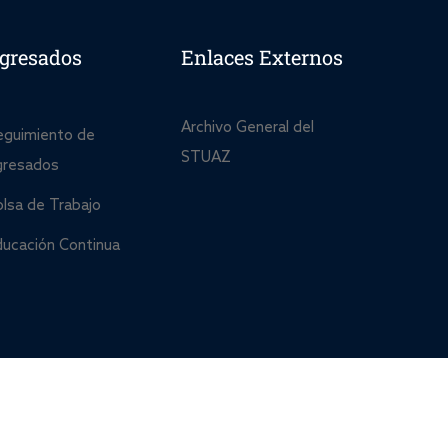
gresados
Enlaces Externos
Archivo General del
eguimiento de
STUAZ
gresados
olsa de Trabajo
ducación Continua