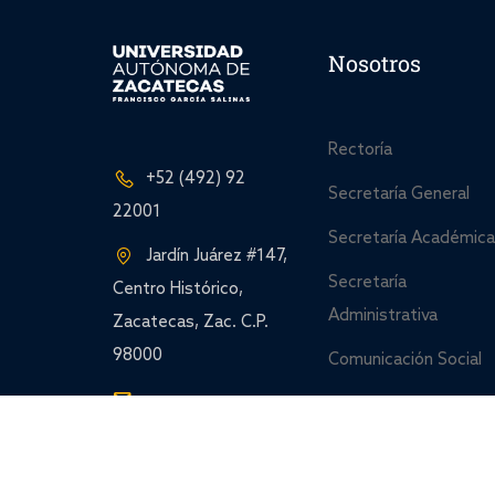
Nosotros
Rectoría
+52 (492) 92
Secretaría General
22001
Secretaría Académica
Jardín Juárez #147,
Secretaría
Centro Histórico,
Administrativa
Zacatecas, Zac. C.P.
98000
Comunicación Social
contacto@uaz.edu.mx