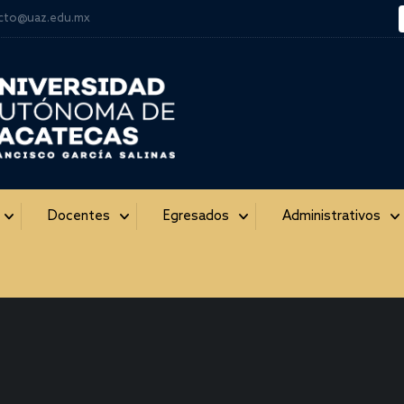
cto@uaz.edu.mx
Docentes
Egresados
Administrativos