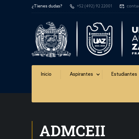
¿Tienes dudas?
+52 (492) 92 22001
conta
Inicio
Aspirantes
Estudiantes
ADMCEII