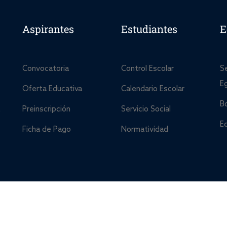
Aspirantes
Estudiantes
E
Convocatoria
Control Escolar
S
E
Oferta Educativa
Calendario Escolar
B
Preinscripción
Servicio Social
E
Ficha de Pago
Normatividad