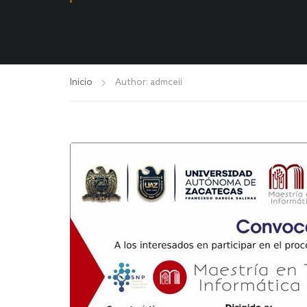
Inicio
Author: admceii